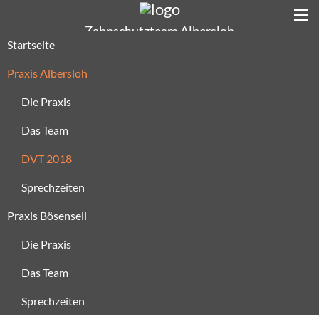
Zahnschutzteam Albersloh
Linda Manzke
Startseite
Kirchplatz 1
48324 Sendenhorst
Praxis Albersloh
02535 / 719
Die Praxis
Das Team
Zahnschutzteam Bösensell
André Wenzel
DVT 2018
Bahnhofstraße 16c
48308 Bösensell
Sprechzeiten
02536 / 1616
Praxis Bösensell
Kontakt
Die Praxis
Das Team
Sprechzeiten